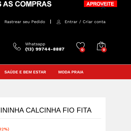
R$
99,00
–
R$
145,00
Comprar
Rastrear seu Pedido
Entrar
/
Criar conta
Whatsapp
(13) 99744-8887
0
0
SAÚDE E BEM ESTAR
MODA PRAIA
ININHA CALCINHA FIO FITA
32%)