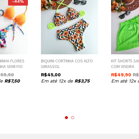
-
44
%
NINHA FLORES
BIQUINI CORTINHA COS ALTO
KIT SHORTS SA
HA SEMI FIO
GIRASSOL
COM VISEIRA
159,90
R$
45,00
R$
49,90
R$
de
R$
7,50
Em até 12x de
R$
3,75
Em até 12x