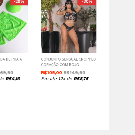
-
29
%
-
30
%
S
ÍDA DE PRAIA
CONJUNTO SENSUAL CROPPED
CAMISOLA KEL
CORAÇÃO COM BOJO
R$
49,90
R
69,90
R$
105,00
R$
149,90
Em até 12x
 de
R$
4,16
Em até 12x de
R$
8,75