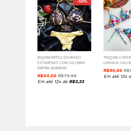
-
50
%
BIQUINI RIPPLE DOURADO
TRIQUINI CORTI
ESTAMPADO COM CALCINHA
LARANJA CALCIN
EMPINA BUMBUM
R$
90,00
R$
R$
40,00
R$
79,90
Em até 12x 
Em até 12x de
R$
3,33