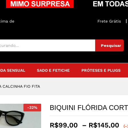
LCINHA FIO FITA
iações (0)
Parcelamento
acima de
R$250
Frete Grátis
Pesquisar
DA SENSUAL
SADO E FETICHE
PRÓTESES E PLUGS
A CALCINHA FIO FITA
BIQUINI FLÓRIDA CORT
-
32
%
R$
99,00
–
R$
145,00
(-