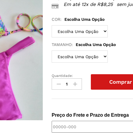
Em até 12x de
R$
8,25
sem ju
COR:
Escolha Uma Opção
TAMANHO:
Escolha Uma Opção
Quantidade:
BIQUINI
Comprar
FLÓRIDA
CORTININHA
CALCINHA
FIO
FITA
Preço do Frete e Prazo de Entrega
quantidade