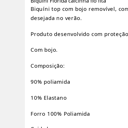
Biquíni Flórida calcinha fio fita
Biquíni top com bojo removível, com
desejada no verão.
Produto desenvolvido com proteçã
Com bojo.
Composição:
90% poliamida
10% Elastano
Forro 100% Poliamida