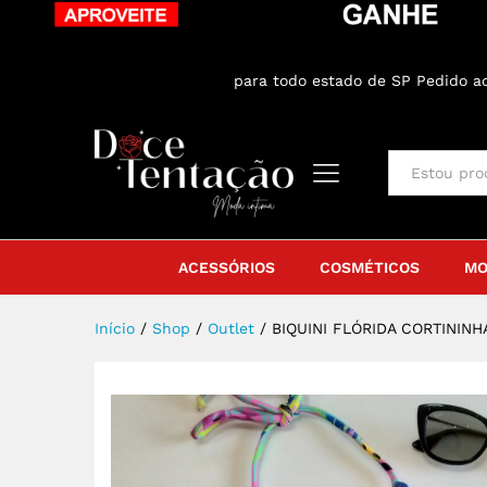
BIQUINI FLÓRIDA CORTININHA CA
Sobre o produto
Especificação
Aval
ENTREGA GRÁTIS
para todo estado de SP Pedido 
All
ACESSÓRIOS
COSMÉTICOS
MO
Início
/
Shop
/
Outlet
/
BIQUINI FLÓRIDA CORTININH