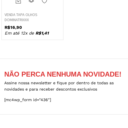
This
product
VENDA TAPA OLHOS
has
DOMINATRIXXX
multiple
R$
16,90
variants.
ço
ço
Em até 12x de
R$
1,41
The
nimo
ximo
options
may
be
chosen
on
NÃO PERCA NENHUMA NOVIDADE!
the
product
Assine nossa newsletter e fique por dentro de todas as
page
novidades e para receber descontos exclusivos
[mc4wp_form id="436"]