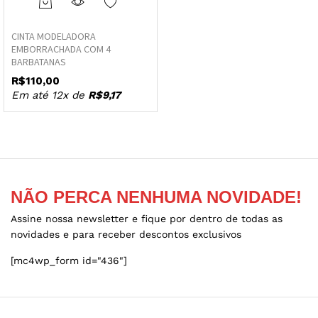
This
product
CINTA MODELADORA
has
EMBORRACHADA COM 4
multiple
BARBATANAS
variants.
R$
110,00
The
Em até 12x de
R$
9,17
options
may
be
chosen
on
the
NÃO PERCA NENHUMA NOVIDADE!
product
page
Assine nossa newsletter e fique por dentro de todas as
novidades e para receber descontos exclusivos
[mc4wp_form id="436"]