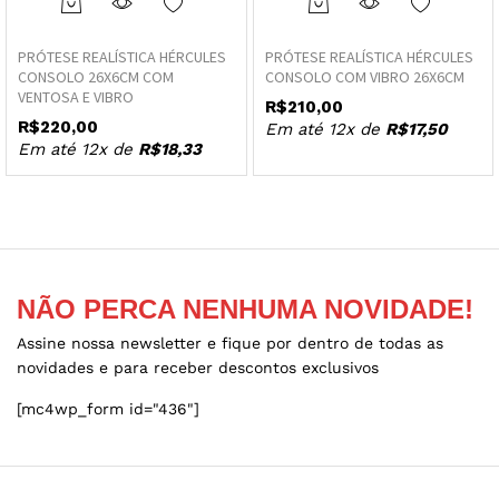
This
This
product
product
PRÓTESE REALÍSTICA HÉRCULES
PRÓTESE REALÍSTICA HÉRCULES
has
has
CONSOLO 26X6CM COM
CONSOLO COM VIBRO 26X6CM
multiple
multiple
VENTOSA E VIBRO
R$
210,00
variants.
variants.
R$
220,00
Em até 12x de
R$
17,50
The
The
Em até 12x de
R$
18,33
options
options
may
may
be
be
chosen
chosen
on
on
the
the
NÃO PERCA NENHUMA NOVIDADE!
product
product
page
page
Assine nossa newsletter e fique por dentro de todas as
novidades e para receber descontos exclusivos
[mc4wp_form id="436"]
ço
ço