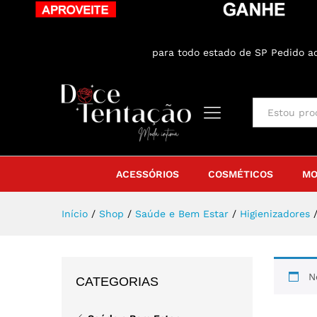
ENTREGA GRÁTIS
para todo estado de SP Pedido 
All
ACESSÓRIOS
COSMÉTICOS
MO
Início
/
Shop
/
Saúde e Bem Estar
/
Higienizadores
N
CATEGORIAS