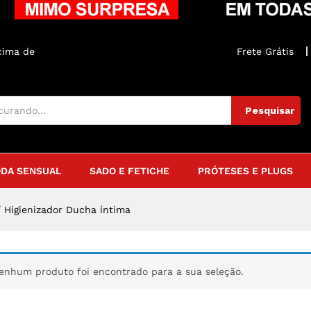
acima de
R$250
Frete Grátis
Pesquisar
DA SENSUAL
SADO E FETICHE
PRÓTESES E PLUGS
/
Higienizador Ducha íntima
enhum produto foi encontrado para a sua seleção.