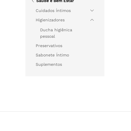
Saúde e Bem Estar
Cuidados Íntimos
Higienizadores
Ducha higiênica
pessoal
Preservativos
Sabonete Íntimo
Suplementos