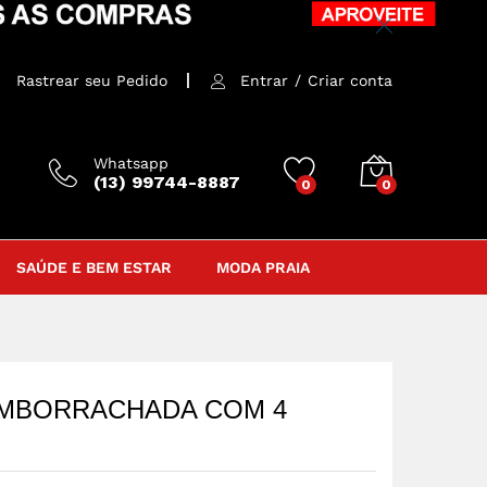
R$
110,00
Rastrear seu Pedido
Entrar
/
Criar conta
Whatsapp
(13) 99744-8887
0
0
SAÚDE E BEM ESTAR
MODA PRAIA
EMBORRACHADA COM 4