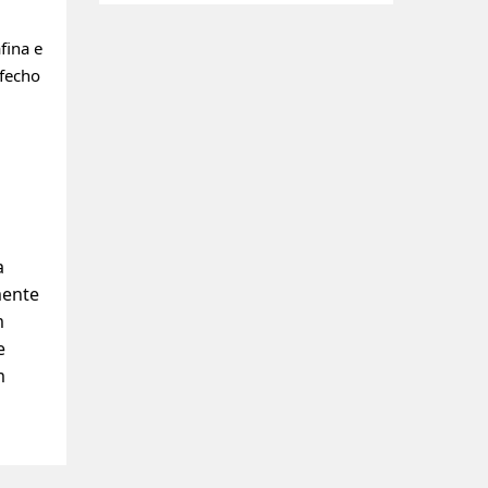
fina e
 fecho
a
mente
m
e
m