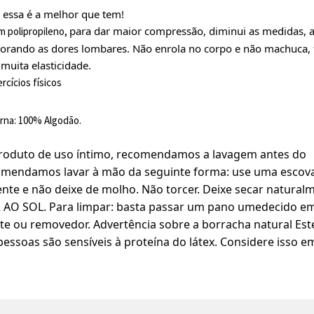
l essa é a melhor que tem!
para dar maior compressão, diminui as medidas, a
em polipropileno,
elhorando as dores lombares. Não enrola no corpo e não machuca,
muita elasticidade.
cícios físicos
rna: 100% Algodão.
produto de uso íntimo, recomendamos a lavagem antes do
comendamos lavar à mão da seguinte forma: use uma escov
e e não deixe de molho. Não torcer. Deixe secar natural
 AO SOL. Para limpar: basta passar um pano umedecido e
e ou removedor. Advertência sobre a borracha natural Est
ssoas são sensíveis à proteína do látex. Considere isso e