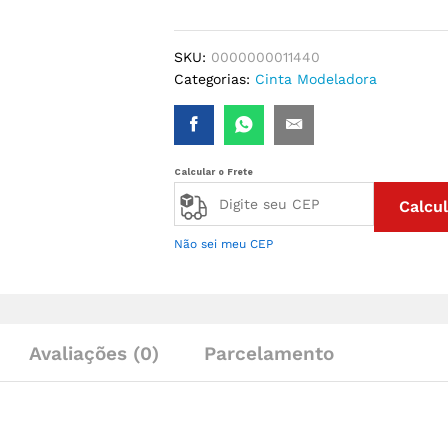
EMBORRACHADA
COM
4
SKU:
0000000011440
BARBATANAS
Categorias:
Cinta Modeladora
quantidade
Calcular o Frete
Calcul
Não sei meu CEP
Avaliações (0)
Parcelamento