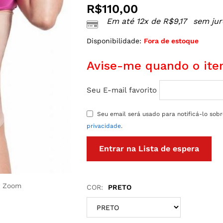
R$
110,00
Em até 12x de
R$
9,17
sem jur
Disponibilidade:
Fora de estoque
Avise-me quando o item
Seu E-mail favorito
Seu email será usado para notificá-lo sob
privacidade
.
r Zoom
COR:
PRETO