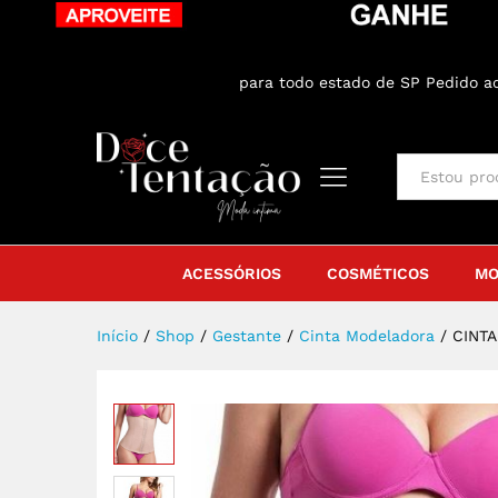
CINTA MODELADORA EMBORRACH
Sobre o produto
Especificação
Aval
ENTREGA GRÁTIS
para todo estado de SP Pedido 
All
ACESSÓRIOS
COSMÉTICOS
MO
Início
/
Shop
/
Gestante
/
Cinta Modeladora
/
CINT