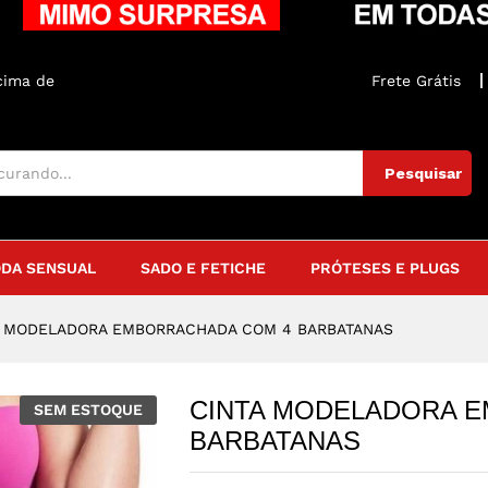
ADA COM 4 BARBATANAS
iações (0)
Parcelamento
acima de
R$250
Frete Grátis
Pesquisar
DA SENSUAL
SADO E FETICHE
PRÓTESES E PLUGS
A MODELADORA EMBORRACHADA COM 4 BARBATANAS
CINTA MODELADORA 
SEM ESTOQUE
BARBATANAS