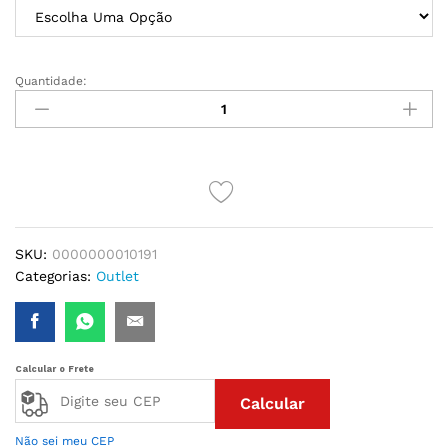
Quantidade:
CONJUNTO
EM
RENDA
SEM
BOJO
quantidade
SKU:
0000000010191
Categorias:
Outlet
Calcular o Frete
Calcular
Não sei meu CEP