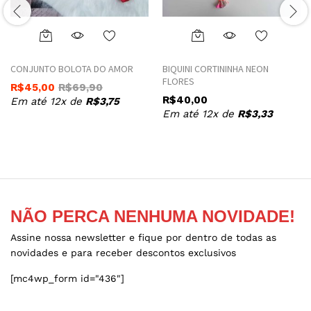
This
This
product
product
CONJUNTO BOLOTA DO AMOR
BIQUINI CORTININHA NEON
has
has
FLORES
R$
45,00
R$
69,90
multiple
multiple
R$
40,00
Em até 12x de
R$
3,75
variants.
variants.
Em até 12x de
R$
3,33
The
The
options
options
may
may
be
be
chosen
chosen
on
on
the
the
NÃO PERCA NENHUMA NOVIDADE!
product
product
Assine nossa newsletter e fique por dentro de todas as
page
page
novidades e para receber descontos exclusivos
[mc4wp_form id="436"]