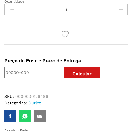
Quantidade:
BIQUINI
CORTININHA
NEON
FLORES
quantidade
Preço do Frete e Prazo de Entrega
SKU:
0000000126496
Categorias:
Outlet
Calcular o Frete