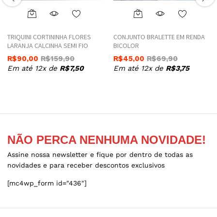
This
This
product
product
TRIQUINI CORTININHA FLORES
CONJUNTO BRALETTE EM RENDA
has
has
LARANJA CALCINHA SEMI FIO
BICOLOR
multiple
multiple
R$
90,00
R$
159,90
R$
45,00
R$
69,90
variants.
variants.
Em até 12x de
R$
7,50
Em até 12x de
R$
3,75
The
The
options
options
may
may
be
be
chosen
chosen
on
on
the
the
NÃO PERCA NENHUMA NOVIDADE!
product
product
Assine nossa newsletter e fique por dentro de todas as
page
page
novidades e para receber descontos exclusivos
[mc4wp_form id="436"]