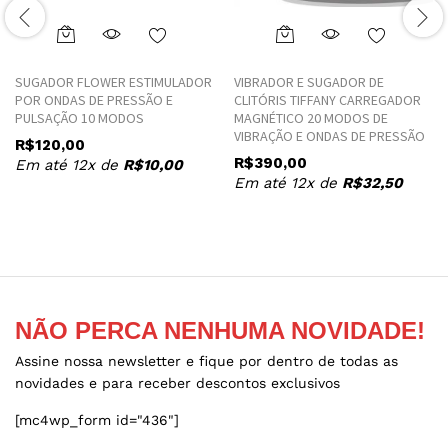
This
This
product
product
SUGADOR FLOWER ESTIMULADOR
VIBRADOR E SUGADOR DE
has
has
POR ONDAS DE PRESSÃO E
CLITÓRIS TIFFANY CARREGADOR
multiple
multiple
PULSAÇÃO 10 MODOS
MAGNÉTICO 20 MODOS DE
variants.
variants.
VIBRAÇÃO E ONDAS DE PRESSÃO
R$
120,00
The
The
R$
390,00
Em até 12x de
R$
10,00
options
options
Em até 12x de
R$
32,50
may
may
be
be
chosen
chosen
on
on
the
the
product
product
NÃO PERCA NENHUMA NOVIDADE!
page
page
Assine nossa newsletter e fique por dentro de todas as
novidades e para receber descontos exclusivos
[mc4wp_form id="436"]