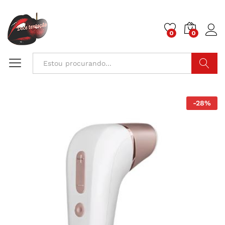
0
0
Pesquisa
-
28
%