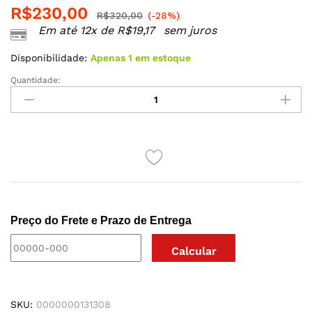
R$
230,00
R$
320,00
(-28%)
Em até 12x de
R$
19,17
sem juros
Disponibilidade:
Apenas 1 em estoque
Quantidade:
SATISFYER
AIR
PULSE
-
VIBRADOR
E
SUGADOR
DE
CLITÓRIS
Preço do Frete e Prazo de Entrega
INTT
quantidade
SKU:
0000000131308