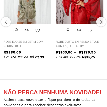
This
This
product
product
ROBE ELOISE EM CETIM COM
ROBE CURTO EM RENDA E TULE
has
has
RENDA LUXO
COM LAÇO DE CETIM
multiple
multiple
–
R$
280,00
R$
165,00
R$
179,90
variants.
variants.
Em até 12x de
R$
23,33
Em até 12x de
R$
13,75
The
The
options
options
may
may
be
be
chosen
chosen
on
on
the
the
NÃO PERCA NENHUMA NOVIDADE!
product
product
Assine nossa newsletter e fique por dentro de todas as
page
page
novidades e para receber descontos exclusivos