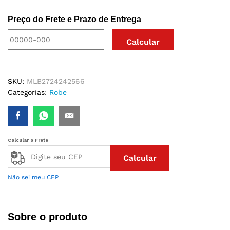
CETIM
Preço do Frete e Prazo de Entrega
quantidade
SKU:
MLB2724242566
Categorias:
Robe
Calcular o Frete
Calcular
Não sei meu CEP
Sobre o produto