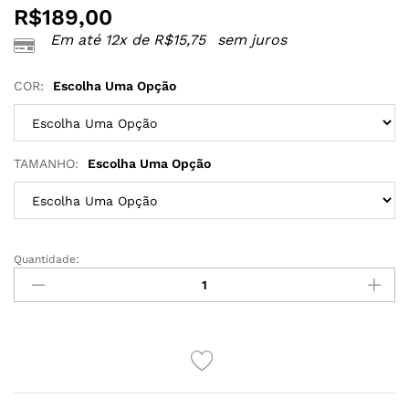
R$
189,00
Em até 12x de
R$
15,75
sem juros
COR:
Escolha Uma Opção
TAMANHO:
Escolha Uma Opção
Quantidade:
ROBE
LONGO
EM
RENDA
LUXO
COM
LAÇO
DE