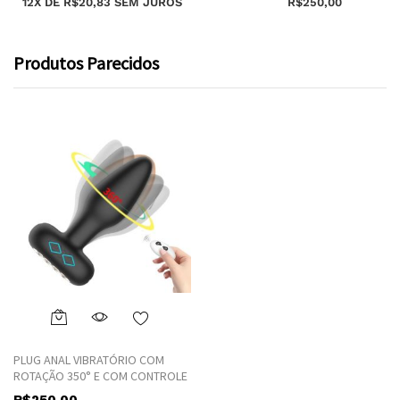
12X DE
R$
20,83
SEM JUROS
R$
250,00
Produtos Parecidos
This
product
PLUG ANAL VIBRATÓRIO COM
has
ROTAÇÃO 350° E COM CONTROLE
multiple