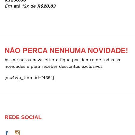
R$
250,00
variants.
Em até 12x de
R$
20,83
The
options
may
be
chosen
on
the
NÃO PERCA NENHUMA NOVIDADE!
product
Assine nossa newsletter e fique por dentro de todas as
page
novidades e para receber descontos exclusivos
[mc4wp_form id="436"]
REDE SOCIAL