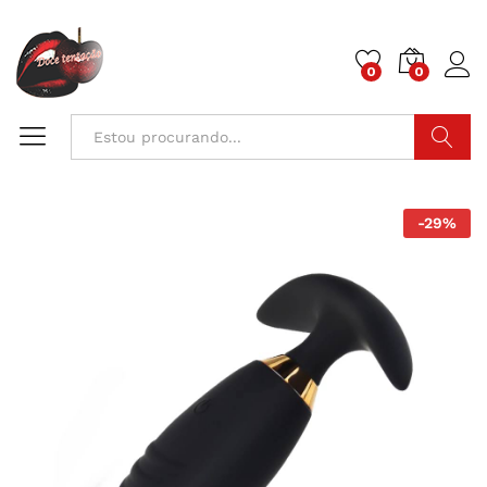
0
0
Pesquisa
-
29
%