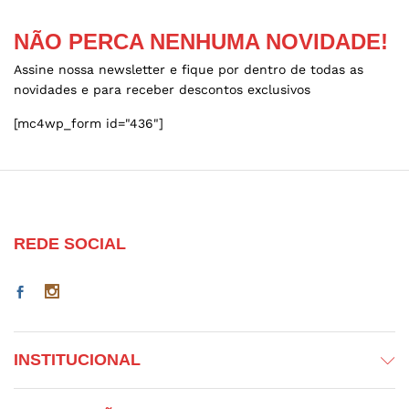
on
on
the
the
NÃO PERCA NENHUMA NOVIDADE!
product
product
Assine nossa newsletter e fique por dentro de todas as
page
page
novidades e para receber descontos exclusivos
[mc4wp_form id="436"]
REDE SOCIAL
INSTITUCIONAL