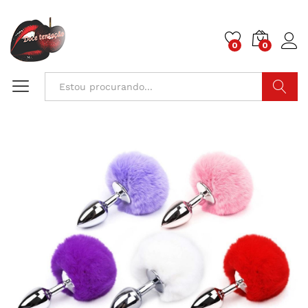
0
0
Pesquisa