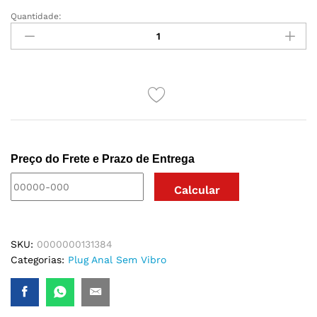
Quantidade:
PLUG
ANAL
METAL
POMPOM
PELÚCIA
quantidade
Preço do Frete e Prazo de Entrega
SKU:
0000000131384
Categorias:
Plug Anal Sem Vibro