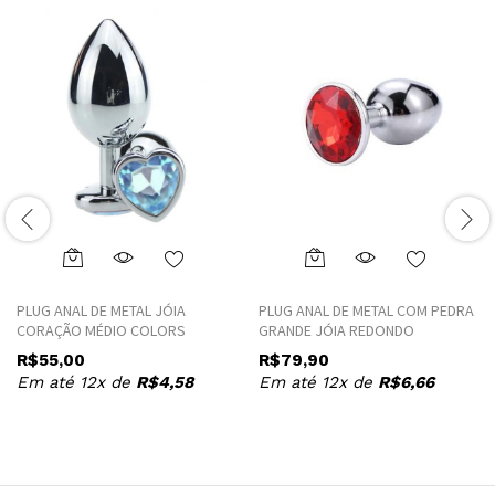
This
This
product
product
PLUG ANAL DE METAL JÓIA
PLUG ANAL DE METAL COM PEDRA
has
has
CORAÇÃO MÉDIO COLORS
GRANDE JÓIA REDONDO
multiple
multiple
R$
55,00
R$
79,90
variants.
variants.
Em até 12x de
R$
4,58
Em até 12x de
R$
6,66
The
The
options
options
may
may
be
be
chosen
chosen