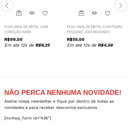
This
This
product
product
PLUG ANAL DE METAL COM
PLUG ANAL DE METAL COM PEDRA
has
has
CORAÇÃO HARD
PEQUENO JÓIA REDONDO
multiple
multiple
R$
99,00
R$
55,00
variants.
variants.
Em até 12x de
R$
8,25
Em até 12x de
R$
4,58
The
The
options
options
may
may
be
be
chosen
chosen
on
on
the
the
NÃO PERCA NENHUMA NOVIDADE!
product
product
page
page
Assine nossa newsletter e fique por dentro de todas as
novidades e para receber descontos exclusivos
[mc4wp_form id="436"]