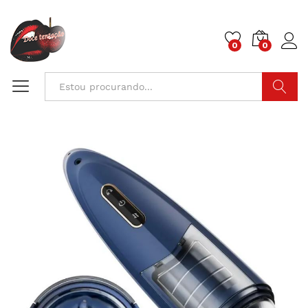
0
0
Pesquisa