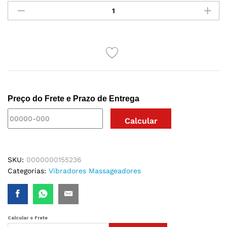
PENIANO
TUFÃO
COM
ROTAÇÃO
360°
E
SONS
DE
Preço do Frete e Prazo de Entrega
GEMIDOS
RECARREGÁVEL
quantidade
SKU:
0000000155236
Categorias:
Vibradores Massageadores
Calcular o Frete