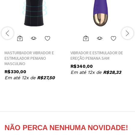
This
product
MASTURBADOR VIBRADOR E
VIBRADOR E ESTIMULADOR DE
has
ESTIMULADOR PENIANO
EREÇÃO PENIANA SAM
multiple
MASCULINO
R$
340,00
variants.
R$
330,00
Em até 12x de
R$
28,33
The
Em até 12x de
R$
27,50
options
may
be
chosen
on
the
product
NÃO PERCA NENHUMA NOVIDADE!
page