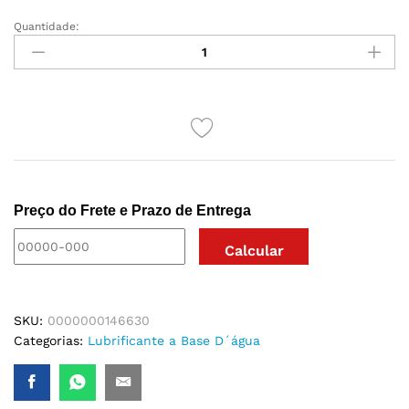
Quantidade:
LUBRIFICANTE
NEON
LUB
30ML
PEPPER
BLEND
quantidade
Preço do Frete e Prazo de Entrega
SKU:
0000000146630
Categorias:
Lubrificante a Base D´água