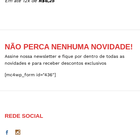
Em até 12x de
R$
6,25
may
be
chosen
on
the
product
NÃO PERCA NENHUMA NOVIDADE!
page
Assine nossa newsletter e fique por dentro de todas as
novidades e para receber descontos exclusivos
[mc4wp_form id="436"]
REDE SOCIAL