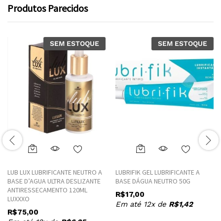
Produtos Parecidos
SEM ESTOQUE
SEM ESTOQUE
This
product
LUB LUX LUBRIFICANTE NEUTRO A
LUBRIFIK GEL LUBRIFICANTE A
has
BASE D’AGUA ULTRA DESLIZANTE
BASE DÁGUA NEUTRO 50G
multiple
ANTIRESSECAMENTO 120ML
R$
17,00
variants.
LUXXXO
Em até 12x de
R$
1,42
The
R$
75,00
options