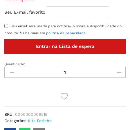
Seu E-mail favorito
Seu email será usado para notificá-lo sobre a disponibilidade do
produto. Saiba mais em
política de privacidade
.
Entrar na Lista de espera
Quantidade:
KIT
TIAZINHA
COM
CHIBATA
DOMINATRIXX
quantidade
SKU:
0000000009515
Categorias:
Kits Fetiche