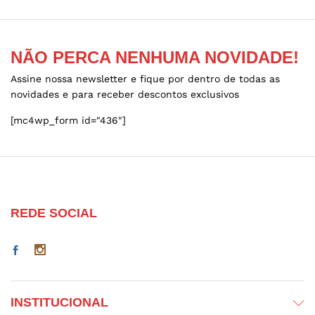
chosen
chosen
on
on
the
the
NÃO PERCA NENHUMA NOVIDADE!
product
product
page
page
Assine nossa newsletter e fique por dentro de todas as
novidades e para receber descontos exclusivos
[mc4wp_form id="436"]
REDE SOCIAL
INSTITUCIONAL