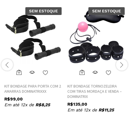
SEM ESTOQUE
SEM ESTOQUE
This
This
product
product
KIT BONDAGE PARA PORTA COM 2
KIT BONDAGE TORNOZELEIRA
has
has
AMARRAS DOMINATRIXXX
COM TIRAS MORDAÇA E VENDA –
multiple
multiple
DOMINATRIX
R$
99,00
variants.
variants.
R$
135,00
Em até 12x de
R$
8,25
The
The
Em até 12x de
R$
11,25
options
options
may
may
be
be