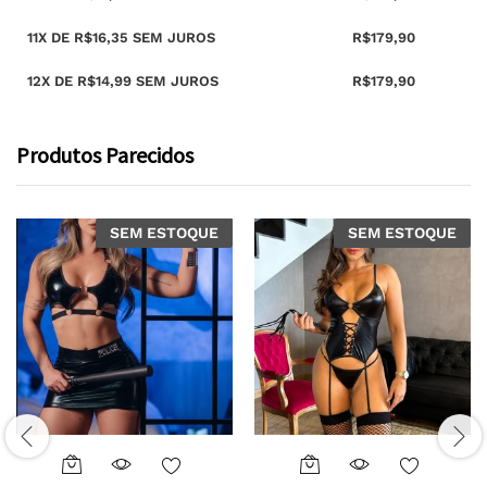
11X DE
R$
16,35
SEM JUROS
R$
179,90
12X DE
R$
14,99
SEM JUROS
R$
179,90
Produtos Parecidos
SEM ESTOQUE
SEM ESTOQUE
This
This