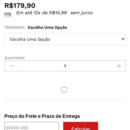
R$
179,90
Em até 12x de
R$
14,99
sem juros
TAMANHO:
Escolha Uma Opção
Quantidade:
FANTASIA
EROTICA
CHAPEUZINHO
VERMELHO
quantidade
Preço do Frete e Prazo de Entrega