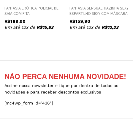
product
product
FANTASIA ERÓTICA POLICIAL DE
FANTASIA SENSUAL TIAZINHA SEXY
has
has
SAIA COM FITA
ESPARTILHO SEXY COM MÁSCARA
multiple
multiple
R$
189,90
R$
159,90
variants.
variants.
Em até 12x de
R$
15,83
Em até 12x de
R$
13,33
The
The
options
options
may
may
be
be
chosen
chosen
on
on
the
the
NÃO PERCA NENHUMA NOVIDADE!
product
product
page
page
Assine nossa newsletter e fique por dentro de todas as
novidades e para receber descontos exclusivos
[mc4wp_form id="436"]