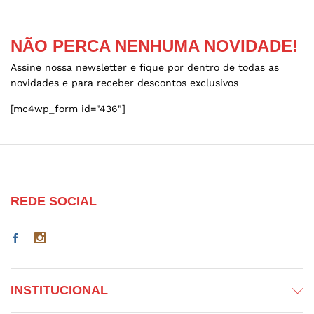
on
on
the
the
NÃO PERCA NENHUMA NOVIDADE!
product
product
page
page
Assine nossa newsletter e fique por dentro de todas as
novidades e para receber descontos exclusivos
[mc4wp_form id="436"]
REDE SOCIAL
INSTITUCIONAL