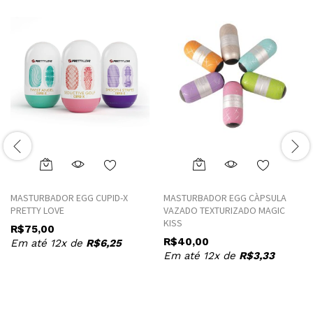
This
This
product
product
MASTURBADOR EGG CUPID-X
MASTURBADOR EGG CÀPSULA
has
has
PRETTY LOVE
VAZADO TEXTURIZADO MAGIC
multiple
multiple
KISS
R$
75,00
variants.
variants.
R$
40,00
Em até 12x de
R$
6,25
The
The
Em até 12x de
R$
3,33
options
options
may
may
be
be
chosen
chosen