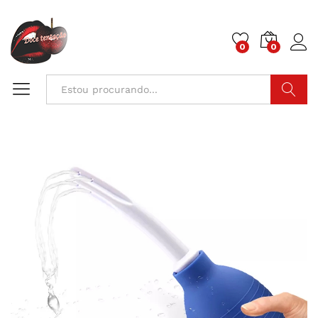
0
0
Pesquisa