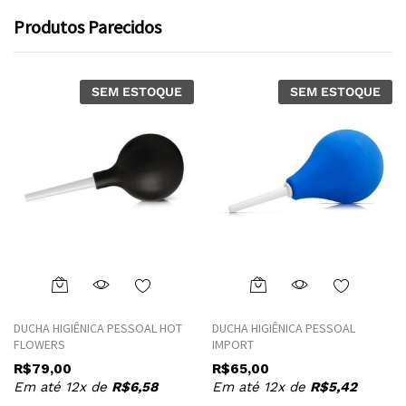
Produtos Parecidos
SEM ESTOQUE
SEM ESTOQUE
This
product
DUCHA HIGIÊNICA PESSOAL HOT
DUCHA HIGIÊNICA PESSOAL
has
FLOWERS
IMPORT
multiple
R$
79,00
R$
65,00
variants.
Em até 12x de
R$
6,58
Em até 12x de
R$
5,42
The