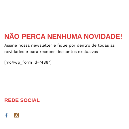
options
may
be
chosen
on
the
NÃO PERCA NENHUMA NOVIDADE!
product
Assine nossa newsletter e fique por dentro de todas as
page
novidades e para receber descontos exclusivos
[mc4wp_form id="436"]
REDE SOCIAL