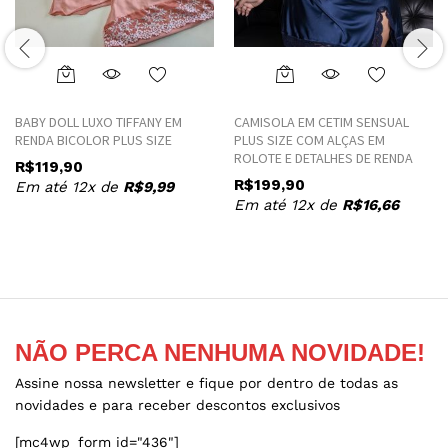
This
This
product
product
BABY DOLL LUXO TIFFANY EM
CAMISOLA EM CETIM SENSUAL
has
has
RENDA BICOLOR PLUS SIZE
PLUS SIZE COM ALÇAS EM
multiple
multiple
ROLOTE E DETALHES DE RENDA
R$
119,90
variants.
variants.
R$
199,90
Em até 12x de
R$
9,99
The
The
Em até 12x de
R$
16,66
options
options
may
may
be
be
chosen
chosen
on
on
the
the
NÃO PERCA NENHUMA NOVIDADE!
product
product
page
page
Assine nossa newsletter e fique por dentro de todas as
novidades e para receber descontos exclusivos
[mc4wp_form id="436"]