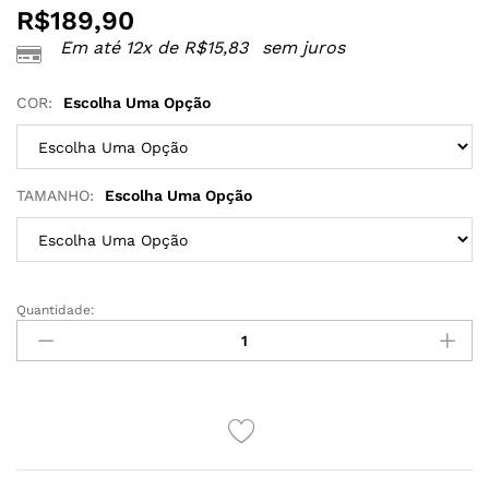
R$
189,90
Em até 12x de
R$
15,83
sem juros
COR:
Escolha Uma Opção
TAMANHO:
Escolha Uma Opção
Quantidade:
CAMISOLA
SENSUAL
SEM
BOJO
COM
ARO
E
FENDA