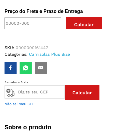
NA
Preço do Frete e Prazo de Entrega
FRENTE
PLUS
SIZE
quantidade
SKU:
0000000161442
Categorias:
Camisolas Plus Size
Calcular o Frete
Calcular
Não sei meu CEP
Sobre o produto