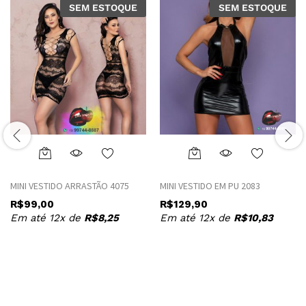
SEM ESTOQUE
SEM ESTOQUE
This
This
product
product
MINI VESTIDO ARRASTÃO 4075
MINI VESTIDO EM PU 2083
has
has
R$
99,00
R$
129,90
multiple
multiple
Em até 12x de
R$
8,25
Em até 12x de
R$
10,83
variants.
variants.
The
The
options
options
may
may
be
be
chosen
chosen