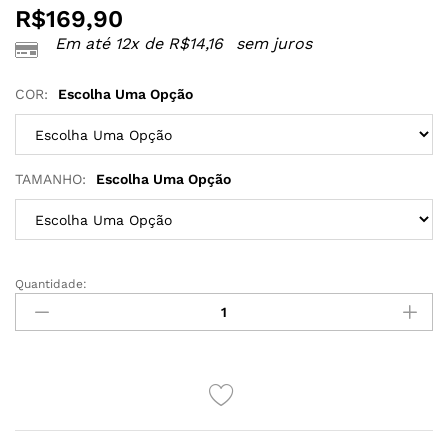
R$
169,90
Em até 12x de
R$
14,16
sem juros
COR:
Escolha Uma Opção
TAMANHO:
Escolha Uma Opção
Quantidade:
CAMISOLA
HERA
EM
TULE
E
CHOCKER
CORRENTARIA
quantidade