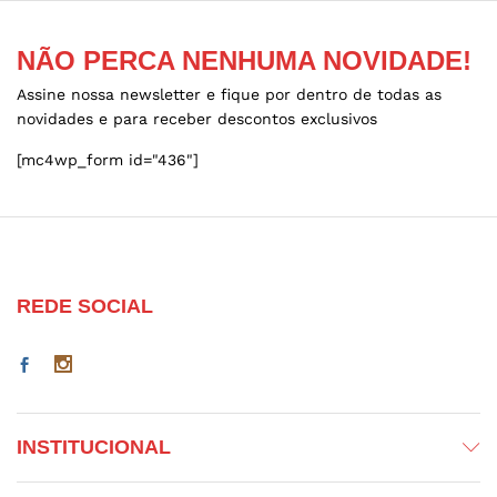
on
on
the
the
NÃO PERCA NENHUMA NOVIDADE!
product
product
page
page
Assine nossa newsletter e fique por dentro de todas as
novidades e para receber descontos exclusivos
[mc4wp_form id="436"]
REDE SOCIAL
INSTITUCIONAL