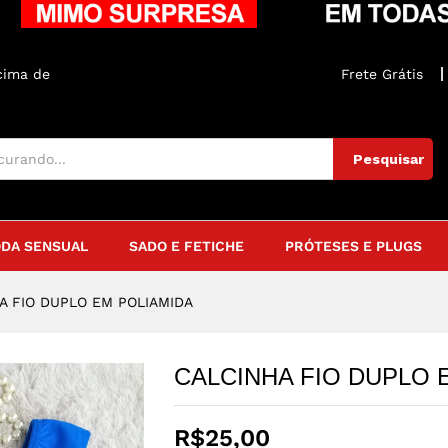
IDA
iações (0)
Parcelamento
acima de
R$250
Frete Grátis
Pesquisar
DA SENSUAL
SADO E FETICHE
PRÓTESES E PLUGS
A FIO DUPLO EM POLIAMIDA
CALCINHA FIO DUPLO 
R$
25,00