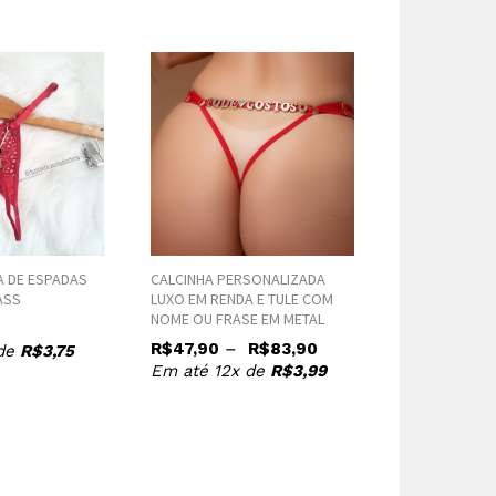
A DE ESPADAS
CALCINHA PERSONALIZADA
CALCINHA TAI
ASS
LUXO EM RENDA E TULE COM
AJUSTÁVEL
NOME OU FRASE EM METAL
R$
49,90
–
R$
47,90
R$
83,90
 de
R$
3,75
Em até 12x
Em até 12x de
R$
3,99