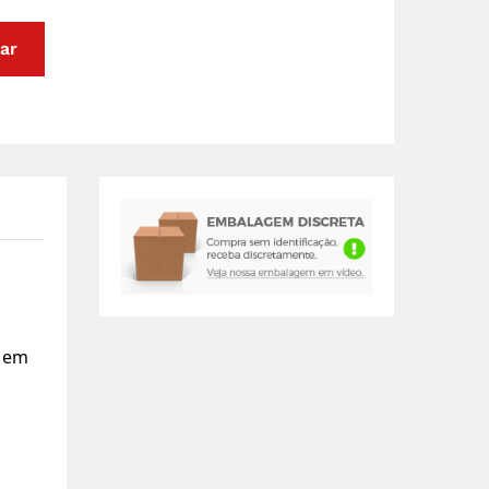
ar
e em