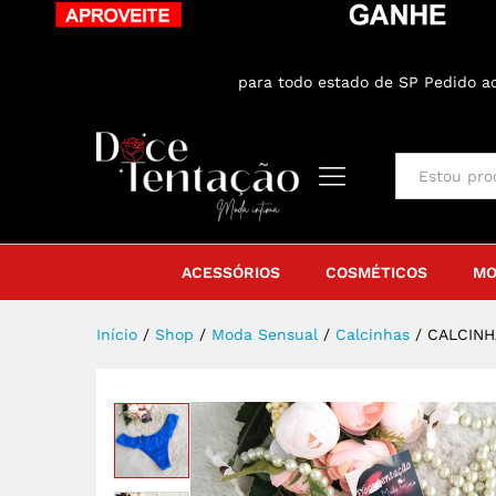
CALCINHA FIO DUPLO EM POLIAM
Sobre o produto
Especificação
Aval
ENTREGA GRÁTIS
para todo estado de SP Pedido 
All
ACESSÓRIOS
COSMÉTICOS
MO
Início
/
Shop
/
Moda Sensual
/
Calcinhas
/
CALCINH