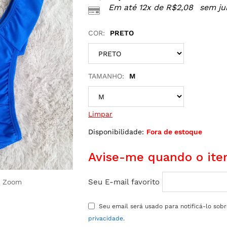
Em até 12x de
R$
2,08
sem ju
COR:
PRETO
TAMANHO:
M
Limpar
Disponibilidade:
Fora de estoque
Avise-me quando o item
Seu E-mail favorito
r Zoom
Seu email será usado para notificá-lo sob
privacidade
.