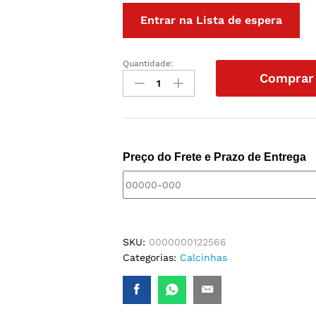
Entrar na Lista de espera
Quantidade:
CALCINHA
Comprar
FIO
DUPLO
EM
POLIAMIDA
quantidade
Preço do Frete e Prazo de Entrega
SKU:
0000000122566
Categorias:
Calcinhas