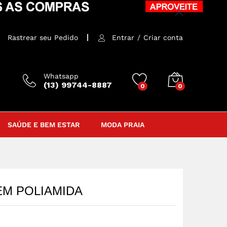
R$
25,00
Comprar
Rastrear seu Pedido
Entrar
/
Criar conta
Whatsapp
(13) 99744-8887
0
0
SAÚDE E BEM ESTAR
MODA PRAIA
EM POLIAMIDA